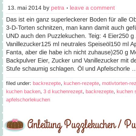
13. mai 2014
by
petra
leave a comment
Das ist ein ganz superleckerer Boden für alle 
3-D-Torten schnitzen, man kann damit auch gef
UND auch den Puzzlekuchen. Teig: 4 Eier250 g 
Vanillezucker125 ml neutrales Speiseöl150 ml Apf
Fanta, aber die habe ich nicht zuhause)250 g Me
Backpulver Eier, Zucker und Vanillezucker mit d
Stufe schaumig schlagen. Öl und Apfelschorle
filed under:
backrezepte
,
kuchen-rezepte
,
motivtorten-re
kuchen backen
,
3 d kuchenrezept
,
backrezepte
,
kuchen 
apfelschorlekuchen
Anleitung Puzzlekuchen / Pu