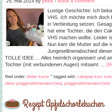
25. mai 2014
by
petra
leave a comment
Lustige Geschichte: Ich beka
VHS. Ich möchte mich doch b
in Verbindung setzen. Gesag
hat eine Tochter, die den Ca
VHS machen wollte. Leider is
Nun kam die Mutter auf die I
Jungesellinenabschied diese
TOLLE IDEE ... Alles heimlich organisiert und 
Tochter (mit verbundenen Augen) mitsamt …
[R
filed under:
bilder kurse
tagged with:
cakepop kurs zum 
ideen junggesellinnenabschied
,
junggesellinnenabschied
Rezept Apfelschorlekuchen