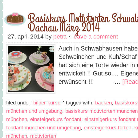
Basiskurs Motivtorten Schwa
Dachau März 2014
27. april 2014
by
petra
leave a comment
Auch in Schwabhausen haben 
Schweinchen und Kuh/Schaf
hat sich eine Torte wieder in
entwickelt !! Gut so.... Eige
erwünscht !!! …
[Read
filed under:
bilder kurse
tagged with:
backen
,
basiskurs
münchen und umgebung
,
basiskurs motivtorten münche
münchen
,
einsteigerkurs fondant
,
einsteigerkurs fondan
fondant münchen und umgebung
,
einsteigerkurs torten
,
k
münchen
,
motivtorten