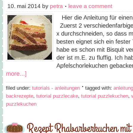
10. mai 2014
by
petra
leave a comment
Hier die Anleitung für 
Zuerst 2 verschiedenfarbig
x durchschneiden, so dass 
besten eignet sich ein fester 
habe es schon mit Bisquit ve
der ist m.E. zu fluffig. Ich h
Apfelschorlekuchen gebacke
more...]
filed under:
tutorials - anleitungen
tagged with:
anleitun
backrezepte
,
tutorial puzzlecake
,
tutorial puzzlekuchen
,
puzzlekuchen
Rezept Rhabarberkuchen mit