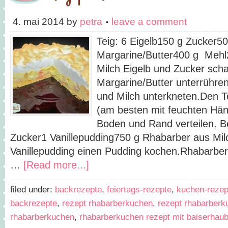
4. mai 2014
by
petra
leave a comment
Teig: 6 Eigelb150 g Zucker50
Margarine/Butter400 g Mehl
Milch Eigelb und Zucker sch
Margarine/Butter unterrühre
und Milch unterkneten.Den T
(am besten mit feuchten Händ
Boden und Rand verteilen. B
Zucker1 Vanillepudding750 g Rhabarber aus Mil
Vanillepudding einen Pudding kochen.Rhabarber 
…
[Read more...]
filed under:
backrezepte
,
feiertags-rezepte
,
kuchen-rezep
backrezepte
,
rezept rhabarberkuchen
,
rezept rhabarberk
rhabarberkuchen
,
rhabarberkuchen rezept mit baiserhau