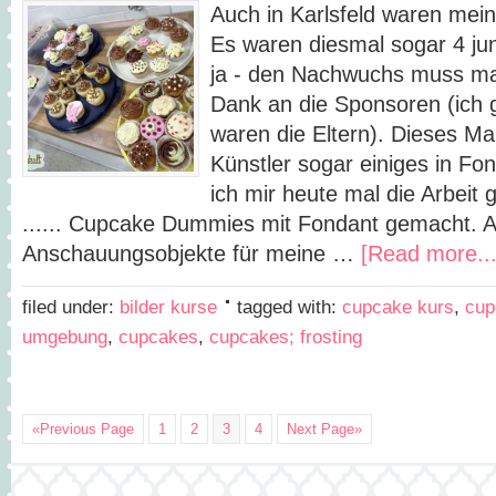
Auch in Karlsfeld waren mei
Es waren diesmal sogar 4 jun
ja - den Nachwuchs muss man
Dank an die Sponsoren (ich 
waren die Eltern). Dieses Ma
Künstler sogar einiges in Fo
ich mir heute mal die Arbei
...... Cupcake Dummies mit Fondant gemacht. A
Anschauungsobjekte für meine …
[Read more...
filed under:
bilder kurse
tagged with:
cupcake kurs
,
cup
umgebung
,
cupcakes
,
cupcakes; frosting
«Previous Page
1
2
3
4
Next Page»