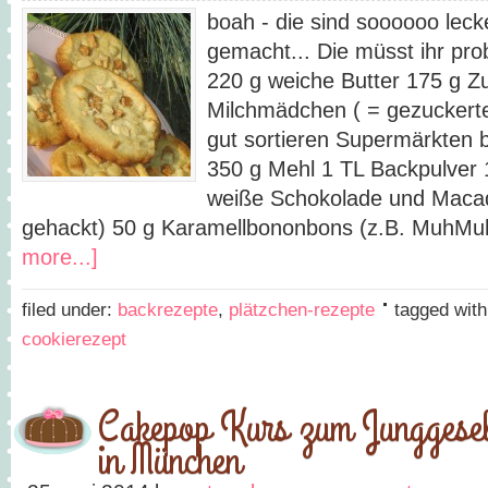
boah - die sind soooooo leck
gemacht... Die müsst ihr pro
220 g weiche Butter 175 g Z
Milchmädchen ( = gezuckerte
gut sortieren Supermärkten 
350 g Mehl 1 TL Backpulver 1
weiße Schokolade und Maca
gehackt) 50 g Karamellbononbons (z.B. MuhMu
more...]
filed under:
backrezepte
,
plätzchen-rezepte
tagged wit
cookierezept
Cakepop Kurs zum Junggesel
in München