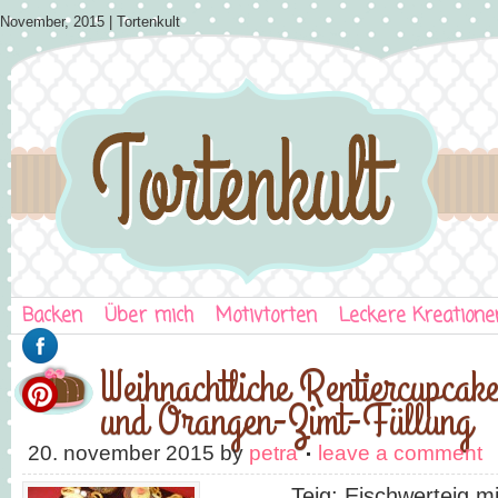
November, 2015 | Tortenkult
Backen
Über mich
Motivtorten
Leckere Kreatione
Weihnachtliche Rentiercupcake
und Orangen-Zimt-Füllung
20. november 2015
by
petra
leave a comment
Teig: Eischwerteig mit 