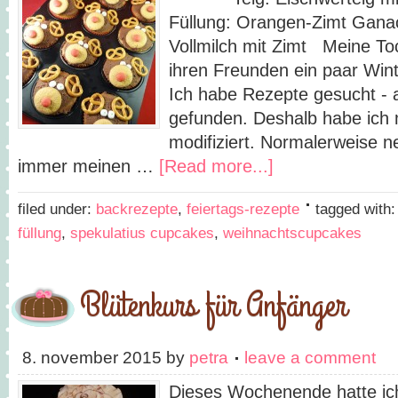
Füllung: Orangen-Zimt Ganach
Vollmilch mit Zimt Meine To
ihren Freunden ein paar Win
Ich habe Rezepte gesucht - 
gefunden. Deshalb habe ich 
modifiziert. Normalerweise 
immer meinen …
[Read more...]
filed under:
backrezepte
,
feiertags-rezepte
tagged with
füllung
,
spekulatius cupcakes
,
weihnachtscupcakes
Blütenkurs für Anfänger
8. november 2015
by
petra
leave a comment
Dieses Wochenende hatte ic