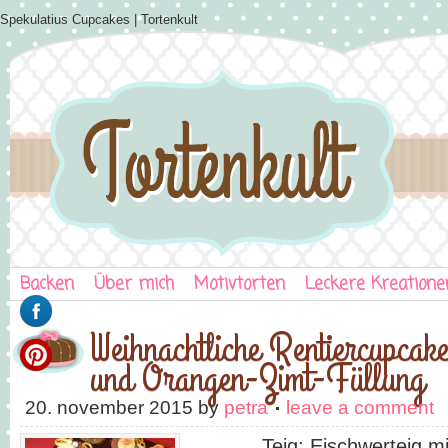
Spekulatius Cupcakes | Tortenkult
Backen
Über mich
Motivtorten
Leckere Kreatione
Weihnachtliche Rentiercupcake
und Orangen-Zimt-Füllung
20. november 2015
by
petra
leave a comment
Teig: Eischwerteig mit 