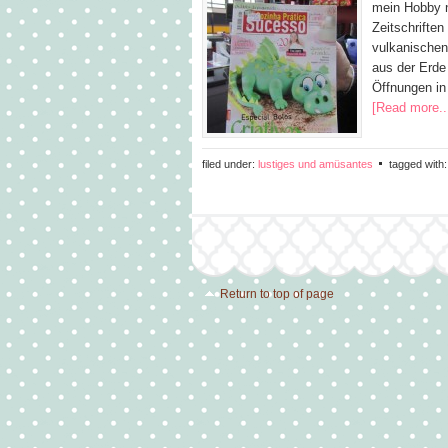
mein Hobby n
Zeitschriften
vulkanischen
aus der Erde
Öffnungen in
[Read more..
filed under:
lustiges und amüsantes
tagged with
Return to top of page