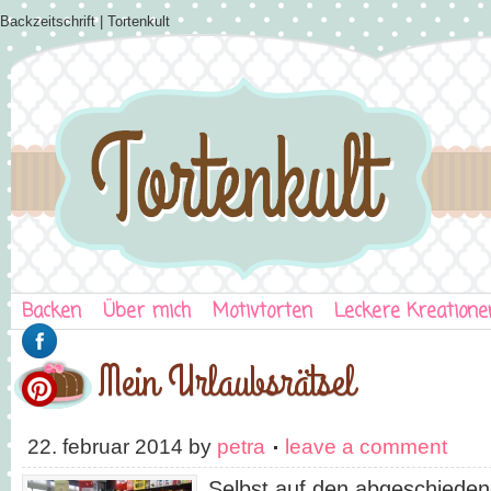
Backzeitschrift | Tortenkult
Backen
Über mich
Motivtorten
Leckere Kreatione
Mein Urlaubsrätsel
22. februar 2014
by
petra
leave a comment
Selbst auf den abgeschieden