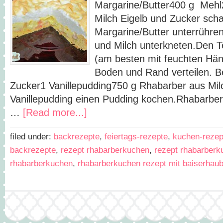
Margarine/Butter400 g Mehl
Milch Eigelb und Zucker sch
Margarine/Butter unterrühre
und Milch unterkneten.Den T
(am besten mit feuchten Händ
Boden und Rand verteilen. B
Zucker1 Vanillepudding750 g Rhabarber aus Mil
Vanillepudding einen Pudding kochen.Rhabarber 
…
[Read more...]
filed under:
backrezepte
,
feiertags-rezepte
,
kuchen-rezep
backrezepte
,
rezept rhabarberkuchen
,
rezept rhabarberk
rhabarberkuchen
,
rhabarberkuchen rezept mit baiserhau