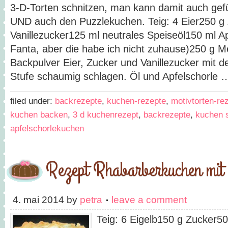
3-D-Torten schnitzen, man kann damit auch gef
UND auch den Puzzlekuchen. Teig: 4 Eier250 g 
Vanillezucker125 ml neutrales Speiseöl150 ml Apf
Fanta, aber die habe ich nicht zuhause)250 g Me
Backpulver Eier, Zucker und Vanillezucker mit d
Stufe schaumig schlagen. Öl und Apfelschorle
filed under:
backrezepte
,
kuchen-rezepte
,
motivtorten-re
kuchen backen
,
3 d kuchenrezept
,
backrezepte
,
kuchen 
apfelschorlekuchen
Rezept Rhabarberkuchen mit
4. mai 2014
by
petra
leave a comment
Teig: 6 Eigelb150 g Zucker50