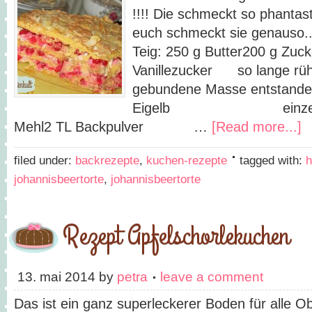
!!!! Die schmeckt so phantasti
euch schmeckt sie gen
Teig: 250 g Butter200 g Zuck
Vanillezucker so lange rühr
gebundene Masse entstanden
Eigelb einzeln unt
Mehl2 TL Backpulver …
[Read more...]
filed under:
backrezepte
,
kuchen-rezepte
tagged with:
h
johannisbeertorte
,
johannisbeertorte
Rezept Apfelschorlekuchen
13. mai 2014
by
petra
leave a comment
Das ist ein ganz superleckerer Boden für alle 