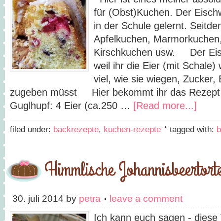
für (Obst)Kuchen. Der Eisch
in der Schule gelernt. Seitde
Apfelkuchen, Marmorkuchen
Kirschkuchen usw. Der Eisc
weil ihr die Eier (mit Schale
viel, wie sie wiegen, Zucker,
zugeben müsst Hier bekommt ihr das Rezept 
Guglhupf: 4 Eier (ca.250 …
[Read more...]
filed under:
backrezepte
,
kuchen-rezepte
tagged with:
b
Himmlische Johannisbeertort
30. juli 2014
by
petra
leave a comment
Ich kann euch sagen - diese T