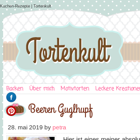
Kuchen-Rezepte | Tortenkult
Backen
Über mich
Motivtorten
Leckere Kreatione
Beeren Guglhupf
28. mai 2019
by
petra
Hier ist eines meiner absolu