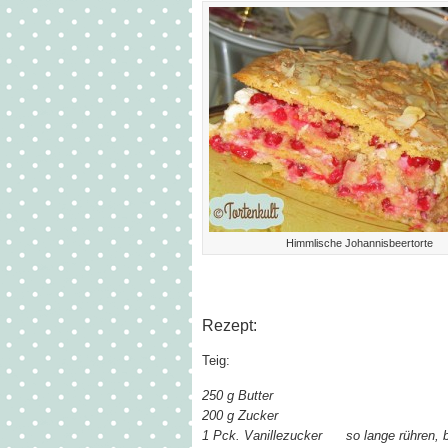
Himmlische Johannisbeertorte
Rezept:
Teig:
250 g Butter
200 g Zucker
1 Pck. Vanillezucker so lange rühren, b