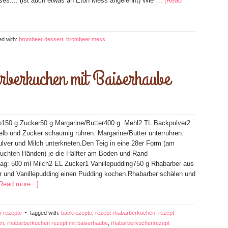
ses.... (ist auch etwas an Eton Mess angelehnt) Wie …
[Read
ed with:
brombeer dessert
,
brombeer mess
berkuchen mit Baiserhaube
lb150 g Zucker50 g Margarine/Butter400 g Mehl2 TL Backpulver2
elb und Zucker schaumig rühren. Margarine/Butter unterrühren.
lver und Milch unterkneten.Den Teig in eine 28er Form (am
euchten Händen) je die Hälfter am Boden und Rand
elag: 500 ml Milch2 EL Zucker1 Vanillepudding750 g Rhabarber aus
r und Vanillepudding einen Pudding kochen.Rhabarber schälen und
Read more...]
-rezepte
tagged with:
backrezepte
,
rezept rhabarberkuchen
,
rezept
en
,
rhabarberkuchen rezept mit baiserhaube
,
rhabarberkuchenrezept