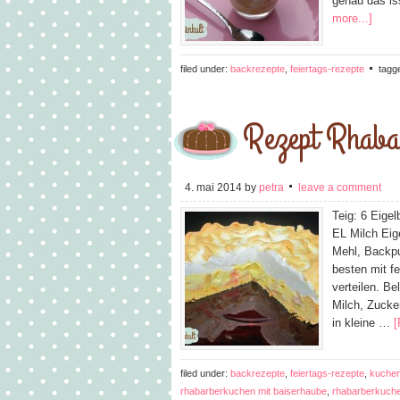
genau das is
more...]
filed under:
backrezepte
,
feiertags-rezepte
tagg
Rezept Rhabar
4. mai 2014
by
petra
leave a comment
Teig: 6 Eige
EL Milch Eig
Mehl, Backpu
besten mit f
verteilen. B
Milch, Zucke
in kleine …
[
filed under:
backrezepte
,
feiertags-rezepte
,
kuchen
rhabarberkuchen mit baiserhaube
,
rhabarberkuch