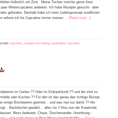
tbitter-Vollmilch mit Zimt Meine Tochter möchte gerne ihren
 paar Wintercupcakes anbieten. Ich habe Rezepte gesucht - aber
ndes gefunden. Deshalb habe ich mein Lieblingsrezept modifiziert.
se nehme ich für Cupcakes immer meinen …
[Read more...]
ed with:
cupcakes
,
orangen-zimt-füllung
,
spekulatius cupcakes
,
s
m)beeren im Garten ?? Oder im Einkaufskorb ?? und die sind zu
rmelde oder Kuchen ?? Für den ist das genau das richtige Rezept.
te einige Brombeeren geerntet... und was nun tun damit ?? Hin
egt... Backbücher gewälzt... alles nix !! Also nun der Kreativität
gelassen: Mess bedeutet: Chaos, Durcheinander, Unordnung -