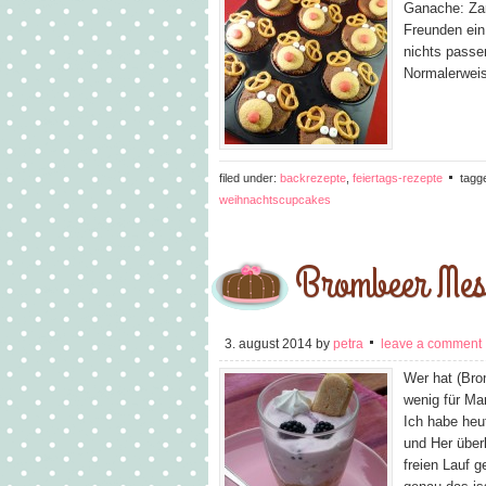
Ganache: Zar
Freunden ein
nichts passe
Normalerwei
filed under:
backrezepte
,
feiertags-rezepte
tagg
weihnachtscupcakes
Brombeer Mes
3. august 2014
by
petra
leave a comment
Wer hat (Bro
wenig für Ma
Ich habe heu
und Her überl
freien Lauf 