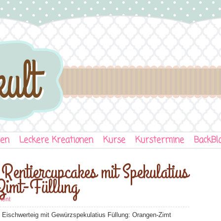
ten
Leckere Kreationen
Kurse
Kurstermine
BackBl
 Rentiercupcakes mit Spekulatius
Zimt-Füllung
ment
werteig mit Gewürzspekulatius Füllung: Orangen-Zimt