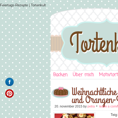
Feiertags-Rezepte | Tortenkult
Backen
Über mich
Motivtor
Weihnachtliche
und Orangen-
20. november 2015
by
petra
leave a com
Teig: Eisch