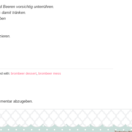
 Beeren vorsichtig unterrühren.
s damit tränken.
eben
ieren.
ed with:
brombeer dessert
,
brombeer mess
mentar abzugeben.