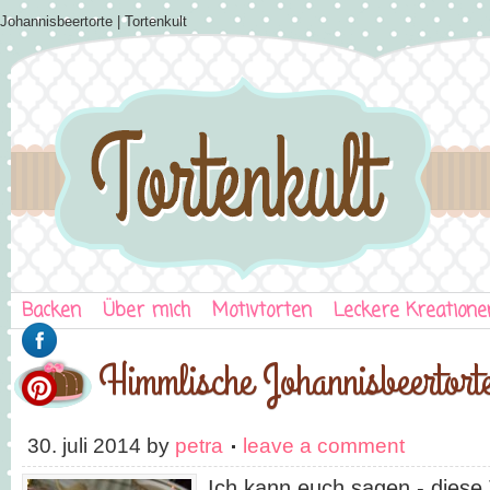
Johannisbeertorte | Tortenkult
Backen
Über mich
Motivtorten
Leckere Kreatione
Himmlische Johannisbeertort
30. juli 2014
by
petra
leave a comment
Ich kann euch sagen - diese T