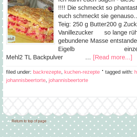
!!!! Die schmeckt so phantasti
euch schmeckt sie gen
Teig: 250 g Butter200 g Zuck
Vanillezucker so lange rühr
gebundene Masse entstanden
Eigelb einzeln unt
Mehl2 TL Backpulver …
[Read more...]
filed under:
backrezepte
,
kuchen-rezepte
tagged with:
h
johannisbeertorte
,
johannisbeertorte
Return to top of page