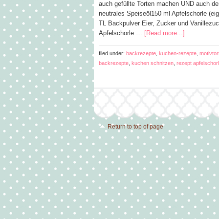
auch gefüllte Torten machen UND auch den
neutrales Speiseöl150 ml Apfelschorle (eig
TL Backpulver Eier, Zucker und Vanillezu
Apfelschorle …
[Read more...]
filed under:
backrezepte
,
kuchen-rezepte
,
motivtor
backrezepte
,
kuchen schnitzen
,
rezept apfelscho
Return to top of page