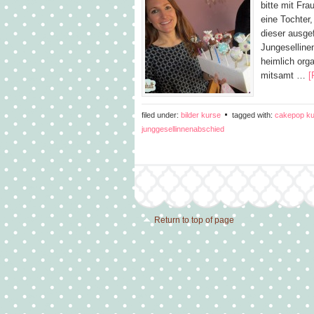
bitte mit Fr
eine Tochter
dieser ausgef
Jungeselline
heimlich org
mitsamt …
[
filed under:
bilder kurse
tagged with:
cakepop ku
junggesellinnenabschied
Return to top of page