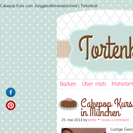
Cakepop Kurs zum Junggesellinnenabschied | Tortenkult
Backen
Über mich
Motivtor
Cakepop Kurs 
in München
25. mai 2014
by
petra
leave a comment
Lustige Gesc