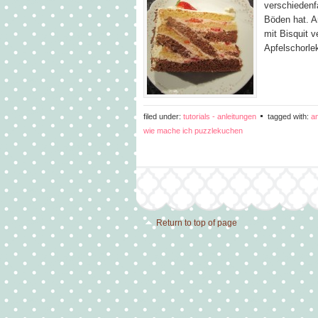
verschiedenf
Böden hat. A
mit Bisquit v
Apfelschorl
filed under:
tutorials - anleitungen
tagged with:
a
wie mache ich puzzlekuchen
Return to top of page