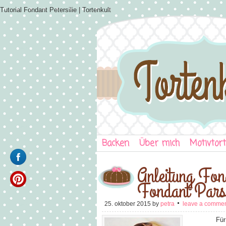
Tutorial Fondant Petersilie | Tortenkult
Backen
Über mich
Motivtor
Anleitung Fond
Fondant Pars
25. oktober 2015
by
petra
leave a comme
Für mein Gr