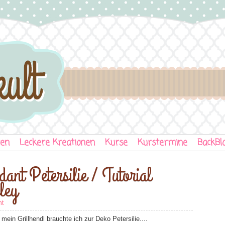
ten
Leckere Kreationen
Kurse
Kurstermine
BackBl
ant Petersilie / Tutorial
ley
nt
illhendl brauchte ich zur Deko Petersilie....