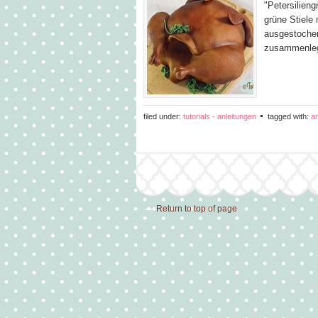
"Petersilien
grüne Stiele
ausgestochen
zusammenle
filed under:
tutorials - anleitungen
tagged with:
an
Return to top of page