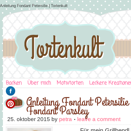
Anleitung Fondant Petersilie | Tortenkult
Backen
Über mich
Motivtorten
Leckere Kreatione
Anleitung Fondant Petersilie 
Fondant Parsley
25. oktober 2015
by
petra
leave a comment
Für mein Grillhendl bra