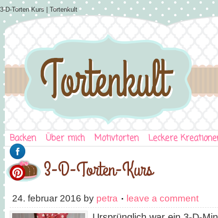
3-D-Torten Kurs | Tortenkult
Backen
Über mich
Motivtorten
Leckere Kreatione
3-D-Torten-Kurs
24. februar 2016
by
petra
leave a comment
Ursprünglich war ein 3-D-Mini